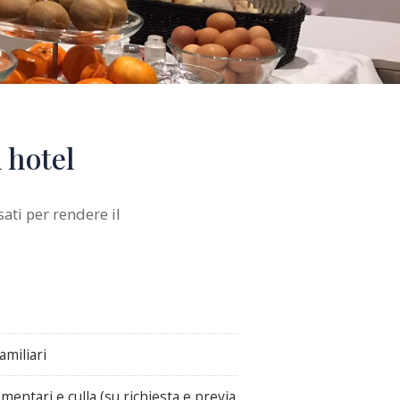
 hotel
ati per rendere il
amiliari
ementari e culla (su richiesta e previa