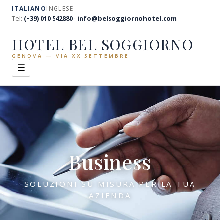
ITALIANO
INGLESE
Tel:
(+39) 010 542880
·
info@belsoggiornohotel.com
HOTEL BEL SOGGIORNO
GENOVA — VIA XX SETTEMBRE
☰
Business
SOLUZIONI SU MISURA PER LA TUA
AZIENDA