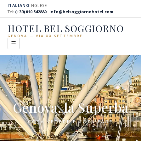
ITALIANO
INGLESE
Tel:
(+39) 010 542880
·
info@belsoggiornohotel.com
HOTEL BEL SOGGIORNO
GENOVA — VIA XX SETTEMBRE
☰
Genova, la Superba
COSA VEDERE E COSA FARE